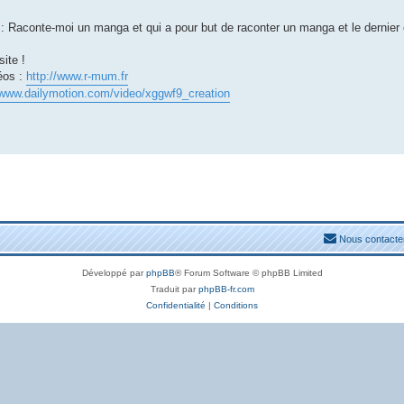
: Raconte-moi un manga et qui a pour but de raconter un manga et le dernier
ite !
déos :
http://www.r-mum.fr
/www.dailymotion.com/video/xggwf9_creation
Nous contacte
Développé par
phpBB
® Forum Software © phpBB Limited
Traduit par
phpBB-fr.com
Confidentialité
|
Conditions