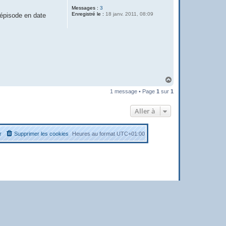
Messages :
3
Enregistré le :
18 janv. 2011, 08:09
 épisode en date
H
a
1 message • Page
1
sur
1
u
t
Aller à
r
Supprimer les cookies
Heures au format
UTC+01:00