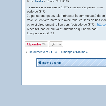
M
par
Loudde
»
18 janv. 2011, 08:15
e
s
Je réalise une web-série 100% amateur s'appelant r-mum 
s
parle de GTO !
a
g
Je pense que ça devrait intéresser la communauté de ce s
e
Voici le lien vers notre site avec tous les liens de nos vi
et voici directement le lien vers l'épisode de GTO :
http:/
N'hésitez pas ce qui va et surtout ce qui ne va pas !
Longue vie à GTO !
Répondre
Retourner vers « GTO - Le manga et l'anime »
Index du forum