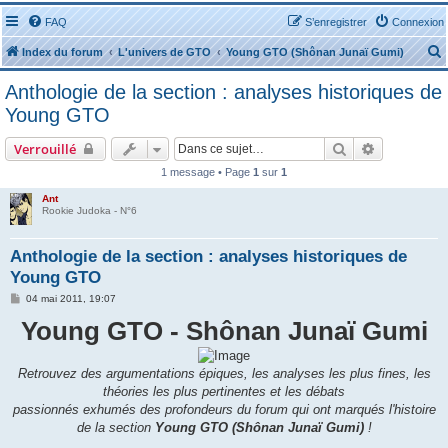
FAQ
S’enregistrer
Connexion
Index du forum
L'univers de GTO
Young GTO (Shônan Junaï Gumi)
Anthologie de la section : analyses historiques de
Young GTO
Rechercher
Recherche 
Verrouillé
r
1 message • Page
1
sur
1
Ant
Rookie Judoka - N°6
Anthologie de la section : analyses historiques de
r
Young GTO
M
04 mai 2011, 19:07
e
Young GTO - Shônan Junaï Gumi
s
s
a
g
e
Retrouvez des argumentations épiques, les analyses les plus fines, les
théories les plus pertinentes et les débats
passionnés exhumés des profondeurs du forum qui ont marqués l'histoire
de la section
Young GTO (Shônan Junaï Gumi)
!