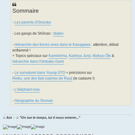
Sommaire
-
Les parents d'Onizuka
- Les gangs de Shônan :
Idaten
-
Hiérarchie des forces vives dans le Kanagawa
: attention, débat
enflammé !
+ Topics spéciaux sur
Kamishima
,
Kashiya Junji
,
Mafuyu Ôki
&
hiérarchie dans l'Onibaku Gumi
-
Le surnaturel dans Young GTO
+ précisions sur
Reiko, une des fast-copines de Ryuji
(le cadavre !)
-
L'éléphant rose
-
Géographie du Shonan
:: Ant
♂
::
"On tue le temps, lui il nous enterre..."