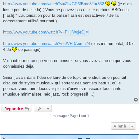
http://www.youtube.com/watch?v=ZbxGP6fBma8#t=332
(je m'en
lasse pas de celle là) ("Vous ne pouvez pas utiliser certains BBCodes:
[flash]." L'autorisation pour la balise flash est désactivée ? Je l'ai
correctement utilisé pourtant.)
http://www.youtube.com/watch?v=PHjiWgjeQjM
http://www.youtube.com/watch?v=JVFDAurcu24
(plus instrumental, 3:07-
4:35
ce passage)
Voilà dites moi ce que vous en pensez, si vous avez aimé ou que vous
connaissiez déjà.
Sinon j'avais dans l'idée de faire de ce topic un endroit où on pourrait
discuter de styles musicaux qui sortent des sentiers battus, où je
pourrais vous faire découvrir pleins d'univers musicaux fascinants
(musique minimaliste, néo jazz, rock progressif ...).
Répondre
1 message • Page
1
sur
1
Aller à