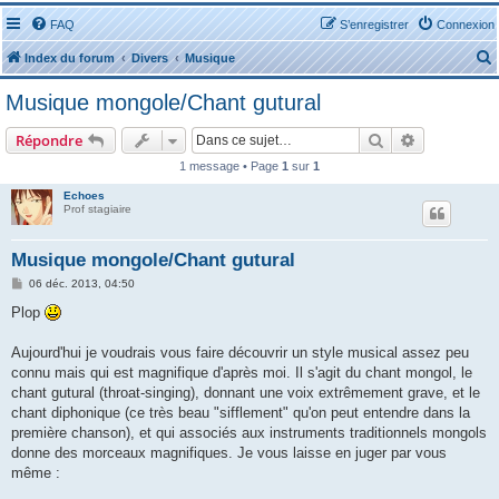
FAQ
S’enregistrer
Connexion
Index du forum
Divers
Musique
Musique mongole/Chant gutural
Rechercher
Recherche 
Répondre
1 message • Page
1
sur
1
r
Echoes
Prof stagiaire
Musique mongole/Chant gutural
M
06 déc. 2013, 04:50
e
r
s
Plop
s
a
g
Aujourd'hui je voudrais vous faire découvrir un style musical assez peu
e
connu mais qui est magnifique d'après moi. Il s'agit du chant mongol, le
chant gutural (throat-singing), donnant une voix extrêmement grave, et le
chant diphonique (ce très beau "sifflement" qu'on peut entendre dans la
première chanson), et qui associés aux instruments traditionnels mongols
donne des morceaux magnifiques. Je vous laisse en juger par vous
même :