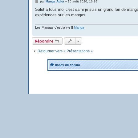
M
par
Manga Adict
»
15 août 2020, 16:39
e
s
Salut à tous moi c'est sami je suis un grand fan de manga
s
expériences sur les mangas
a
g
e
Les Mangas c'est la vie !!
Manga
Répondre
Retourner vers « Présentations »
Index du forum