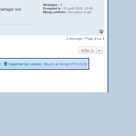
Messages :
3
Enregistré le :
15 août 2020, 16:36
 partager nos
Manga préférés :
One piece et gto
H
a
1 message • Page
1
sur
1
u
t
Aller à
r
Supprimer les cookies
Heures au format
UTC+01:00