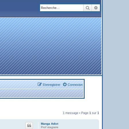
Rechercher
Recherche avanc
S’enregistrer
Connexion
1 message • Page
1
sur
1
Manga Adict
Prof stagiaire