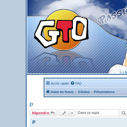
Accès rapide
FAQ
Index du forum
Général
Présentations
P
Répondre
P