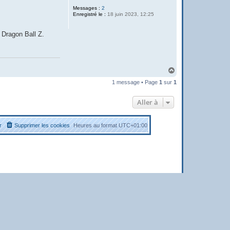
Messages :
2
Enregistré le :
18 juin 2023, 12:25
 Dragon Ball Z.
H
a
1 message • Page
1
sur
1
u
t
Aller à
r
Supprimer les cookies
Heures au format
UTC+01:00