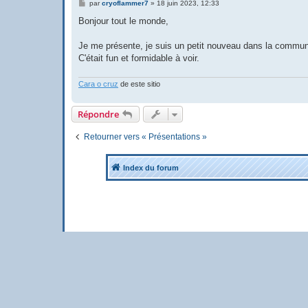
M
par
cryoflammer7
»
18 juin 2023, 12:33
e
s
Bonjour tout le monde,
s
a
g
Je me présente, je suis un petit nouveau dans la commun
e
C'était fun et formidable à voir.
Cara o cruz
de este sitio
Répondre
Retourner vers « Présentations »
Index du forum