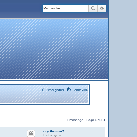
Rechercher
Recherche avanc
S’enregistrer
Connexion
1 message • Page
1
sur
1
cryoflammer7
Prof stagiaire