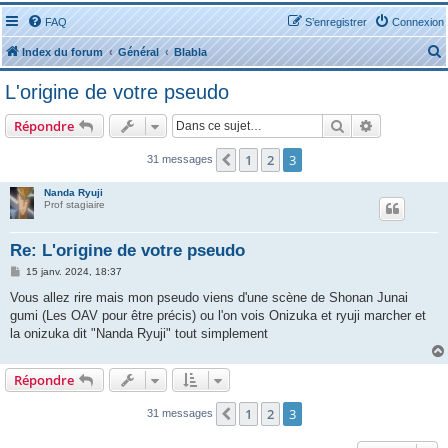
FAQ
S’enregistrer
Connexion
Index du forum
Général
Blabla
L'origine de votre pseudo
Rechercher
Recherche 
Répondre
1
2
3
Précédente
31 messages
r
Nanda Ryuji
Prof stagiaire
Re: L'origine de votre pseudo
r
M
15 janv. 2024, 18:37
e
s
Vous allez rire mais mon pseudo viens d'une scène de Shonan Junai
s
gumi (Les OAV pour être précis) ou l'on vois Onizuka et ryuji marcher et
a
g
la onizuka dit "Nanda Ryuji" tout simplement
e
Répondre
1
2
3
Précédente
31 messages