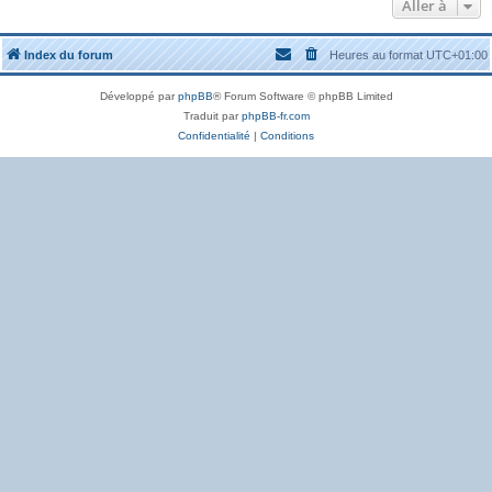
Aller à
Index du forum
Heures au format
UTC+01:00
Développé par
phpBB
® Forum Software © phpBB Limited
Traduit par
phpBB-fr.com
Confidentialité
|
Conditions