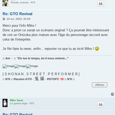
Rookie Judoka - N°6
Re: GTO Revival
M
24 oct. 2023, 20:28
e
s
Merci pour l'info Mike !
s
Donc a priori ce serait un scénario original ? Ça pourrait être intéressant
a
g
de voir un Onizuka plus mature avec l'âge du personnage raccord avec
e
celui de l'interprète.
Je file faire la news, enfin... reposter ce que tu as écrit Mike !
:: Ant
♂
::
"On tue le temps, lui il nous enterre..."
[ S H O N A N . S T R E E T . P E R F O R M E R ]
鬼 爆
:: N°6 ::
Passion-GTO
-
-
PGTOFC
’25
:: N°6 ::
Mike Sano
Le grand sage - N°5
Re: GTO Revival