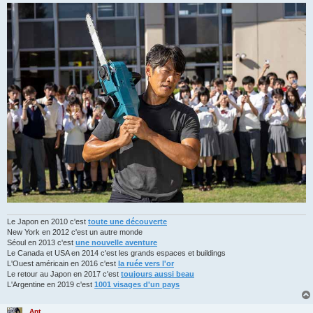
Le Japon en 2010 c'est
toute une découverte
New York en 2012 c'est un autre monde
Séoul en 2013 c'est
une nouvelle aventure
Le Canada et USA en 2014 c'est les grands espaces et buildings
L'Ouest américain en 2016 c'est
la ruée vers l'or
Le retour au Japon en 2017 c'est
toujours aussi beau
L'Argentine en 2019 c'est
1001 visages d'un pays
Ant