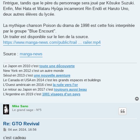
l'intrigue, tandis que le père du personnage sera joué par Kôsuke Suzuki.
Enfin, Mei Hata et Wataru Hyûga incarneront Rin Endô et Haruto Uno,
deux autres élèves du lycée.
La mythique chanson Poison du drama de 1998 est cette fois interprétée
par le groupe "Blue Encount".
Un trailer est disponible sur le lien de la source.
https://www.manga-news.com/public/trail ... railer.mp4
Source :
manga-news
Le Japon en 2010 c'est
toute une découverte
New York en 2012 c'est un autre monde
Séoul en 2013 c'est
une nouvelle aventure
Le Canada et USA en 2014 c'est les grands espaces et buildings
L'Ouest américain en 2016 c'est
la ruée vers l'or
Le retour au Japon en 2017 c'est
toujours aussi beau
L'Argentine en 2019 c'est
1001 visages d'un pays
Mike Sano
Le grand sage - N°5
Re: GTO Revival
M
04 avr. 2024, 16:56
e
s
c'est cadeau