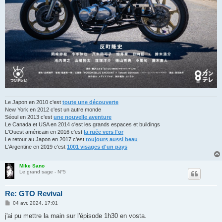
Le Japon en 2010 c'est
toute une découverte
New York en 2012 c'est un autre monde
Séoul en 2013 c'est
une nouvelle aventure
Le Canada et USA en 2014 c'est les grands espaces et buildings
L'Ouest américain en 2016 c'est
la ruée vers l'or
Le retour au Japon en 2017 c'est
toujours aussi beau
L'Argentine en 2019 c'est
1001 visages d'un pays
Mike Sano
Le grand sage - N°5
Re: GTO Revival
M
04 avr. 2024, 17:01
e
s
j'ai pu mettre la main sur l'épisode 1h30 en vosta.
s