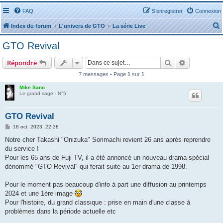
FAQ
S’enregistrer
Connexion
Index du forum
L'univers de GTO
La série Live
GTO Revival
Rechercher
Recherche 
Répondre
7 messages • Page
1
sur
1
r
Mike Sano
Le grand sage - N°5
GTO Revival
M
18 oct. 2023, 22:38
e
r
s
Notre cher Takashi "Onizuka" Sorimachi revient 26 ans après reprendre
s
du service !
a
g
Pour les 65 ans de Fuji TV, il a été annoncé un nouveau drama spécial
e
dénommé "GTO Revival" qui ferait suite au 1er drama de 1998.
Pour le moment pas beaucoup d'info à part une diffusion au printemps
2024 et une 1ère image
Pour l'histoire, du grand classique : prise en main d'une classe à
problèmes dans la période actuelle etc