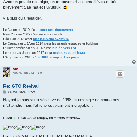
Avec un peu de nostalgie, on retrouvera 4 anciens élèves et très
a
g
brièvement Saejima et Fuyutsuki
e
y a plus qu'à regarder.
Le Japon en 2010 c'est
toute une découverte
New York en 2012 c'est un autre monde
Séoul en 2013 c'est
une nouvelle aventure
Le Canada et USA en 2014 c'est les grands espaces et buildings
L'Ouest américain en 2016 c'est
la ruée vers l'or
Le retour au Japon en 2017 c'est
toujours aussi beau
L'Argentine en 2019 c'est
1001 visages d'un pays
Ant
Rookie Judoka - N°6
Re: GTO Revival
M
04 avr. 2024, 22:25
e
s
N'ayant jamais vu la série live de 1998, la nostalgie ne pourra pas
s
m'atteindre mais l'affiche est vraiment incroyable...
a
g
e
:: Ant
♂
::
"On tue le temps, lui il nous enterre..."
[ S H O N A N . S T R E E T . P E R F O R M E R ]