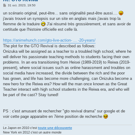
M
31 oct. 2023, 19:50
e
s
un scénario original, peut-être... sans originalité peut-être aussi....
s
j'avais trouvé un synopsis sur un site en anglais mais j'avais trop la
a
g
flemme de le traduire
J'ai résumé très grossièrement, et sans avoir de
e
certitude que l'histoire officielle est celle là.
https://animehunch.com/gto-live-action- ... -20-years/
The plot for the GTO Revival is described as follows:
Onizuka will be assigned as a teacher to a troubled high school, where he
will deliver his passionate teaching methods to students facing their own
problems. In an era transitioning from Heisei (1989-2019) to Reiwa (2019-
present), where social issues such as online harassment and troubles on
social media have increased, the divide between the rich and the poor
has grown, and life has become more challenging, can Onizuka become a
new hero for the Reiwa era? How will the man once known as the Great
Teacher interact with high school students in the Reiwa era, and who will
be part of the cast? Stay tuned!
PS : c'est amusant de rechercher "gto revival drama" sur google et de
voir cette page apparaitre en 7ème position de recherche
Le Japon en 2010 c'est
toute une découverte
New York en 2012 c'est un autre monde