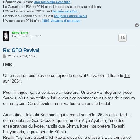
Séoul en 2013 c'est
une nouvelle aventure
Le Canada et USA en 2014 c'est les grands espaces et buildings
L'Ouest américain en 2016 c'est
la ruée vers l'or
Le retour au Japon en 2017 c'est
toujours aussi beau
L'Argentine en 2019 c'est
1001 visages d'un pays
Mike Sano
Le grand sage - N°5
Re: GTO Revival
M
21 févr. 2024, 13:25
e
s
Hello !
s
a
g
On en sait un peu plus de cet épisode spécial ! il va être diffusé le
1er
e
avril 2024
.
Pour l'intrigue, ça va se passé à notre ère. Onizuka va intégrer le lycée
Sôtoku, où un mystérieux influenceur va balancer tout un tas de rumeurs
sur ce lycée. Ce qui évidemment va foutre un peu le bordel.
Au casting, Takashi Sorimachi qui reprend son rôle, 26 ans plus tard. Il
sera épaulé par Sae Okazaki qui incarnera Miyu Ayahara, l'une des
enseignantes du lycée, tandis que Shinya Kote interprètera Takeshi
Fujiyamada, le proviseur de Sôtoku.
Rikaki Yagi sera Suzuka Ichikawa, élève de la classe 3-1 au centre de