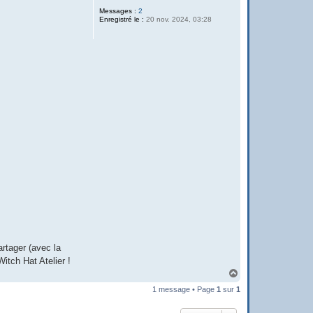
Messages :
2
Enregistré le :
20 nov. 2024, 03:28
artager (avec la
Witch Hat Atelier !
H
a
1 message • Page
1
sur
1
u
t