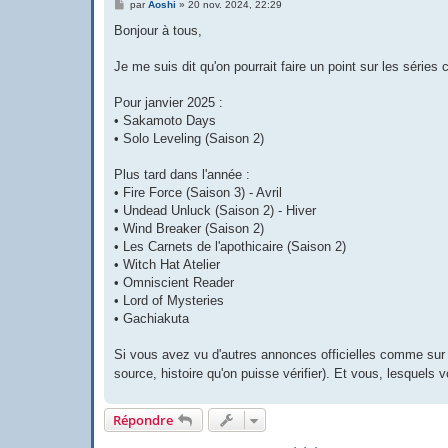
M
par
Aoshi
»
20 nov. 2024, 22:29
e
s
Bonjour à tous,
s
a
g
Je me suis dit qu'on pourrait faire un point sur les séries
e
Pour janvier 2025 :
• Sakamoto Days
• Solo Leveling (Saison 2)
Plus tard dans l'année :
• Fire Force (Saison 3) - Avril
• Undead Unluck (Saison 2) - Hiver
• Wind Breaker (Saison 2)
• Les Carnets de l'apothicaire (Saison 2)
• Witch Hat Atelier
• Omniscient Reader
• Lord of Mysteries
• Gachiakuta
Si vous avez vu d'autres annonces officielles comme su
source, histoire qu'on puisse vérifier). Et vous, lesquels v
Répondre