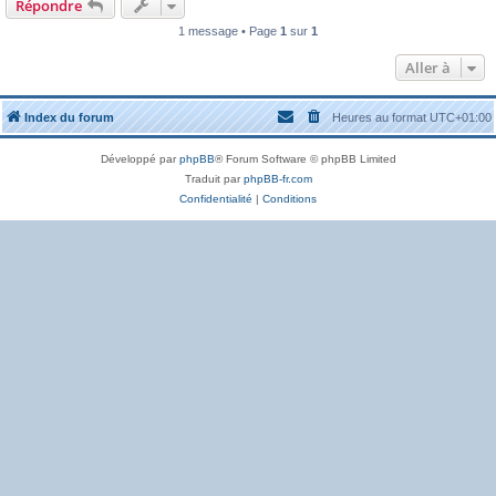
Répondre
1 message • Page
1
sur
1
Aller à
Index du forum
Heures au format
UTC+01:00
Développé par
phpBB
® Forum Software © phpBB Limited
Traduit par
phpBB-fr.com
Confidentialité
|
Conditions