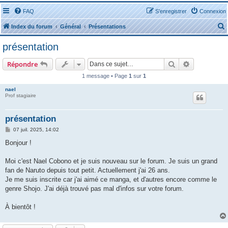
FAQ
S’enregistrer
Connexion
Index du forum
Général
Présentations
présentation
Rechercher
Recherche 
Répondre
1 message • Page
1
sur
1
r
nael
Prof stagiaire
présentation
M
07 juil. 2025, 14:02
e
r
s
Bonjour !
s
a
g
Moi c'est Nael Cobono et je suis nouveau sur le forum. Je suis un grand
e
fan de Naruto depuis tout petit. Actuellement j'ai 26 ans.
Je me suis inscrite car j'ai aimé ce manga, et d'autres encore comme le
genre Shojo. J'ai déjà trouvé pas mal d'infos sur votre forum.
À bientôt !