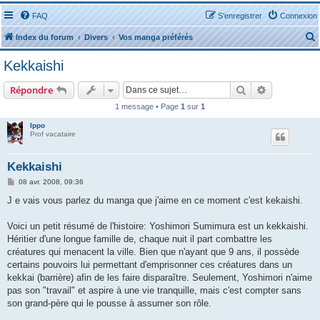
FAQ
S’enregistrer
Connexion
Index du forum
Divers
Vos manga préférés
Kekkaishi
Rechercher
Recherche 
Répondre
1 message • Page
1
sur
1
r
Ippo
Prof vacataire
Kekkaishi
M
08 avr. 2008, 09:36
e
r
s
J e vais vous parlez du manga que j'aime en ce moment c'est kekaishi.
s
a
g
Voici un petit résumé de l'histoire: Yoshimori Sumimura est un kekkaishi.
e
Héritier d'une longue famille de, chaque nuit il part combattre les
créatures qui menacent la ville. Bien que n'ayant que 9 ans, il possède
certains pouvoirs lui permettant d'emprisonner ces créatures dans un
kekkai (barrière) afin de les faire disparaître. Seulement, Yoshimori n'aime
pas son "travail" et aspire à une vie tranquille, mais c'est compter sans
son grand-père qui le pousse à assumer son rôle.