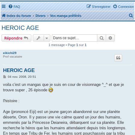
FAQ
S’enregistrer
Connexion
Index du forum
Divers
Vos manga préférés
HEROIC AGE
Rechercher
Recherche 
Répondre
1 message • Page
1
sur
1
r
eikichi29
Prof vacataire
HEROIC AGE
M
04 nov. 2008, 20:51
e
r
s
voila c'est un mangas que je suis en cour de visionnage ^_^ et que je
s
trouve super , 26 épisode
a
g
e
l'histoire :
Age (prononcé Eiji) est un jeune garçon abandonné sur une planète
déserte, Oron. Il y passe une vie calme quand un jour des humains,
emmenés par la Princesse Deianeira, débarquent sur sa planète. Elle
recherche le héros que les humains attendaient depuis très longtemps.
En temps que Tribu de Fer, les humains sont pourchassés par la tribu