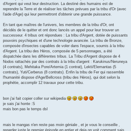
d'Argent qui veut leur destruction. La destiné des humains est de
reprendre la Terre et de réaliser les tâches prévues par la tribu d'Or (avec
l'aide d'Age) qui leur permettront d'obtenir une grande puissance.
En tant que maîtres de l'univers, les membres de la tribu d'Or, ont
décidés de le quitter et ont donc lancés un appel pour leur trouver un
successeur. 4 tribus ont répondues : La tribu d'Argent, dotée de puissants
pouvoirs psychiques et d'une technologie avancée. La tribu de Bronze,
composée d'insectes capables de voler dans l'espace, soumis à la tribu
d'Argent. La tribu des Héros, composée de 5 personnages, a été
dispatchée dans les différentes tribus. La Tribu d'Argent dispose de 4
Nodos rattachés par des contrats à la tribu d'argent : Karukinus/Neruneya
(4 contrats), Mehitaka Pore/Artemia (1 contrat), Lekti/Elemantas (5
contrats), Yuti/Cerberus (8 contrats). Enfin la tribu de Fer qui rassemble
l'humanité dispose d'Age/Bellcross (tribu des Héros), qui doit selon la
prophétie, accomplir 12 travaux pour cette tribu.
bon j'ai fait copier coller sur wikipedia
je sais j'ai honte :S
mais bon pas le temps dsl
mais le mangas n'en reste pas moin géniale , et je vous le conseille ,
regarder juste le premier épisode en entier et deja on voit comment sais