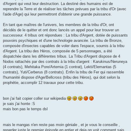
d'Argent qui veut leur destruction. La destiné des humains est de
reprendre la Terre et de réaliser les tâches prévues par la tribu d'Or (avec
l'aide d'Age) qui leur permettront d'obtenir une grande puissance.
En tant que maîtres de l'univers, les membres de la tribu d'Or, ont
décidés de le quitter et ont donc lancés un appel pour leur trouver un
successeur. 4 tribus ont répondues : La tribu d'Argent, dotée de puissants
pouvoirs psychiques et d'une technologie avancée. La tribu de Bronze,
composée d'insectes capables de voler dans l'espace, soumis à la tribu
d'Argent. La tribu des Héros, composée de 5 personnages, a été
dispatchée dans les différentes tribus. La Tribu d'Argent dispose de 4
Nodos rattachés par des contrats à la tribu d'argent : Karukinus/Neruneya
(4 contrats), Mehitaka Pore/Artemia (1 contrat), Lekti/Elemantas (5
contrats), Yuti/Cerberus (8 contrats). Enfin la tribu de Fer qui rassemble
l'humanité dispose d'Age/Bellcross (tribu des Héros), qui doit selon la
prophétie, accomplir 12 travaux pour cette tribu.
bon j'ai fait copier coller sur wikipedia
je sais j'ai honte :S
mais bon pas le temps dsl
mais le mangas n'en reste pas moin géniale , et je vous le conseille ,
regarder juste le premier épisode en entier et deja on voit comment sais