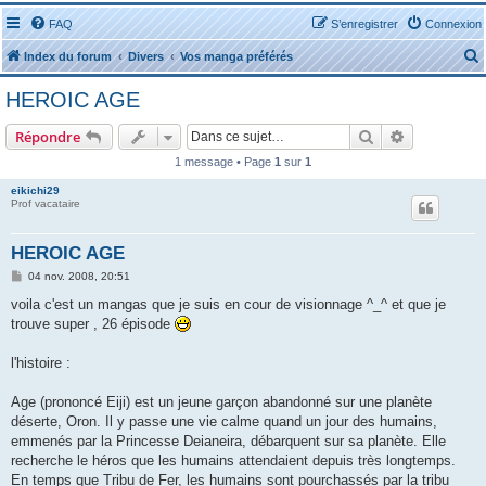
FAQ
S’enregistrer
Connexion
Index du forum
Divers
Vos manga préférés
HEROIC AGE
Rechercher
Recherche 
Répondre
1 message • Page
1
sur
1
r
eikichi29
Prof vacataire
HEROIC AGE
M
04 nov. 2008, 20:51
e
r
s
voila c'est un mangas que je suis en cour de visionnage ^_^ et que je
s
trouve super , 26 épisode
a
g
e
l'histoire :
Age (prononcé Eiji) est un jeune garçon abandonné sur une planète
déserte, Oron. Il y passe une vie calme quand un jour des humains,
emmenés par la Princesse Deianeira, débarquent sur sa planète. Elle
recherche le héros que les humains attendaient depuis très longtemps.
En temps que Tribu de Fer, les humains sont pourchassés par la tribu