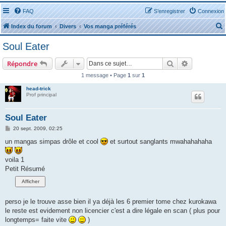
FAQ
S’enregistrer
Connexion
Index du forum
Divers
Vos manga préférés
Soul Eater
Rechercher
Recherche 
Répondre
1 message • Page
1
sur
1
r
head-trick
Prof principal
Soul Eater
M
20 sept. 2009, 02:25
e
r
s
un mangas simpas drôle et cool
et surtout sanglants mwahahahaha
s
a
g
voila 1
e
Petit Résumé
perso je le trouve asse bien il ya déjà les 6 premier tome chez kurokawa
le reste est evidement non licencier c'est a dire légale en scan ( plus pour
longtemps= faite vite
)