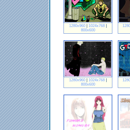
1280x960
|
1024x768
|
128
800x600
1280x960
|
1024x768
|
128
800x600