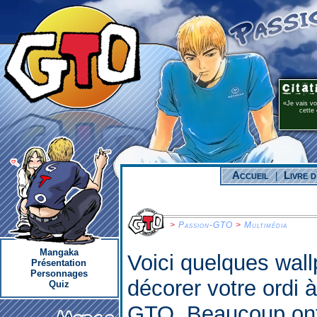
Je vais v
cette 
Accueil
Livre d
|
>
Passion-GTO
>
Multimédia
Mangaka
Voici quelques wall
Présentation
Personnages
décorer votre ordi 
Quiz
GTO. Beaucoup ont 