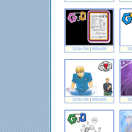
1024x768
|
800x600
10
1024x768
|
800x600
10