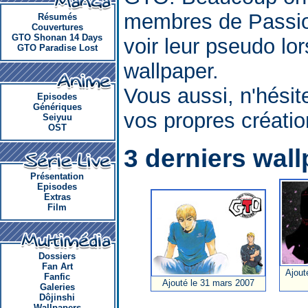
membres de Passi
Résumés
Couvertures
GTO Shonan 14 Days
voir leur pseudo lor
GTO Paradise Lost
wallpaper.
Vous aussi, n'hési
Episodes
Génériques
vos propres créatio
Seiyuu
OST
3 derniers wall
Présentation
Episodes
Extras
Film
Dossiers
Fan Art
Ajout
Fanfic
Ajouté le 31 mars 2007
Galeries
Dôjinshi
Wallpapers