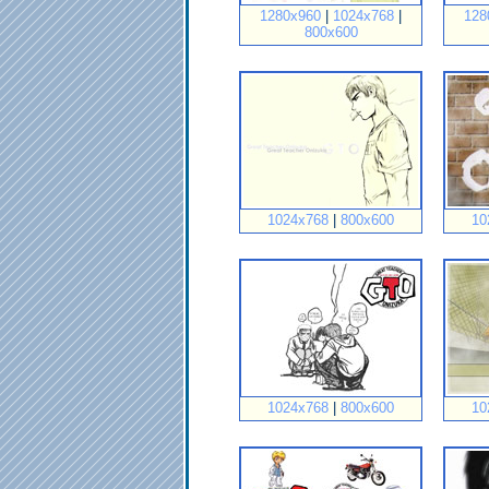
1280x960
|
1024x768
|
128
800x600
1024x768
|
800x600
10
1024x768
|
800x600
10