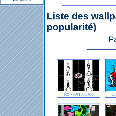
Liste des wallp
popularité)
P
1024x768
|
800x600
10