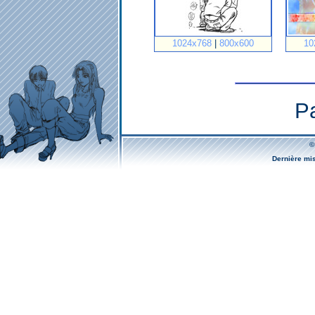
1024x768
|
800x600
10
P
©
Dernière mi