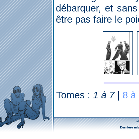
débarquer, et sans 
être pas faire le poi
Tomes :
1 à 7
|
8 à
©
Dernière mi