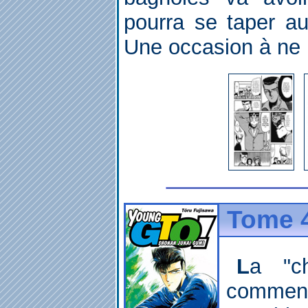
pourra se taper au
Une occasion à ne p
Tome 4
La "chasse à l'onibaque" a
commen