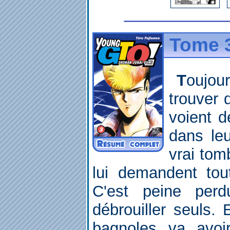
Tome 3
Toujours désespérés de ne pas
trouver 
voient d
dans leu
vrai tom
lui demandent tou
C'est peine perd
débrouiller seuls. 
bagnoles va avoir