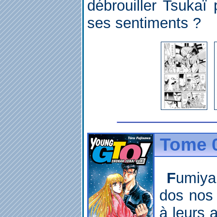
débrouiller Tsukaï 
ses sentiments ?
Tome 0
Fumiya fait tout pour se mettre à
dos nos 
à leurs 