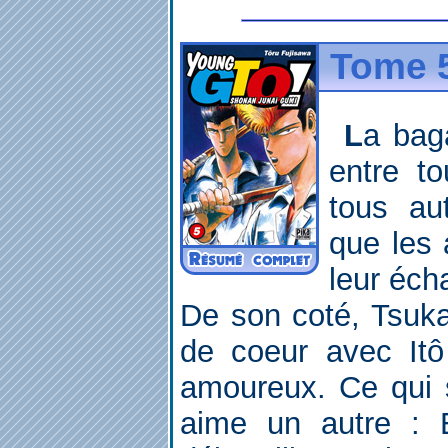
Tome 5
La bagarre pour la fille fait rage
entre t
tous au
que les 
leur éch
De son coté, Tsuka
de coeur avec Itô
amoureux. Ce qui s
aime un autre : 