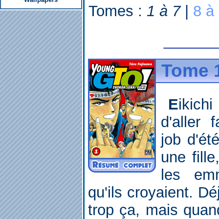
Tomes :
1 à 7
|
8 à
Tome 1
Eikichi et Ryuji ont décidés
d'aller
job d'ét
une fill
les emm
qu'ils croyaient. Dé
trop ça, mais quan