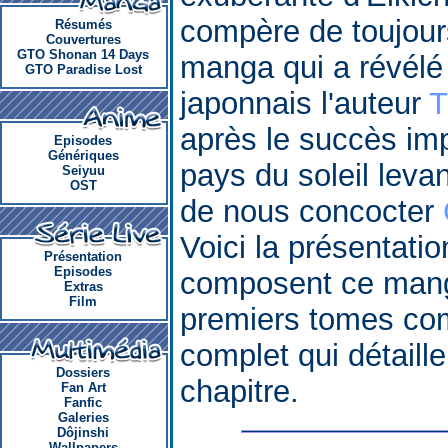
compère de toujour
Résumés
Couvertures
GTO Shonan 14 Days
manga qui a révélé
GTO Paradise Lost
japonnais l'auteur
T
après le succès im
Episodes
Génériques
pays du soleil leva
Seiyuu
OST
de nous concocter
Voici la présentati
Présentation
Episodes
composent ce manga
Extras
Film
premiers tomes co
complet qui détaille 
Dossiers
chapitre.
Fan Art
Fanfic
Galeries
Dôjinshi
Wallpapers