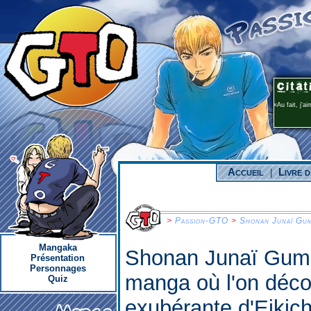
Au fait, j'a
Accueil
Livre d
|
>
Passion-GTO
>
Shonan Junaï Gu
Mangaka
Shonan Junaï Gumi 
Présentation
Personnages
manga où l'on déco
Quiz
exubérante d'Eikic