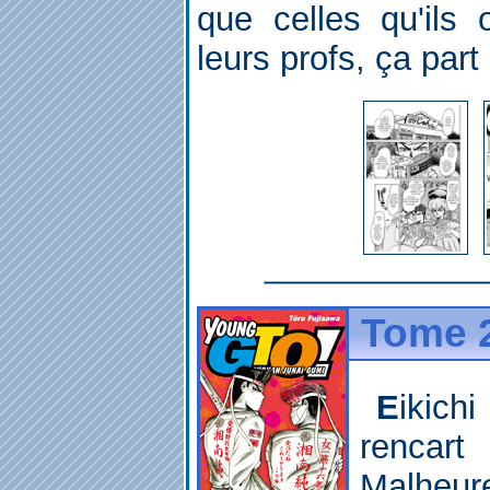
que celles qu'ils 
leurs profs, ça part
Tome 2
Eikichi a réussi à se dégoter un
rencart
Malheur