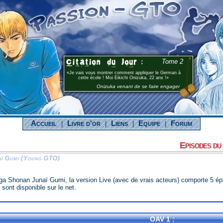
Tome 2
Je vais vous montrer comment appliquer le German à
cette école ! Moi Eikichi Onizuka, 22 ans !
Onizuka venant de se faire engager
Accueil
Livre d'or
Liens
Equipe
Forum
|
|
|
|
Episodes du
aï Gumi (Young GTO)
 Shonan Junaï Gumi, la version Live (avec de vrais acteurs) comporte 5 épi
sont disponible sur le net.
OAV 1 :