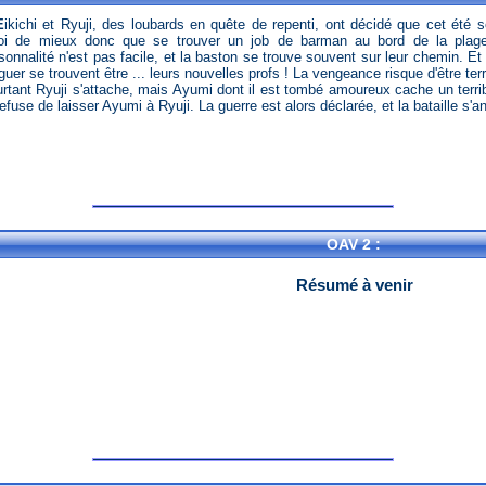
que cet été serait leur dernier en tant que puceaux.
oi de mieux donc que se trouver un job de barman au bord de la plage
sonnalité n'est pas facile, et la baston se trouve souvent sur leur chemin. Et p
guer se trouvent être ... leurs nouvelles profs ! La vengeance risque d'être terri
rtant Ryuji s'attache, mais Ayumi dont il est tombé amoureux cache un terri
refuse de laisser Ayumi à Ryuji. La guerre est alors déclarée, et la bataille s'
OAV 2 :
Résumé à venir