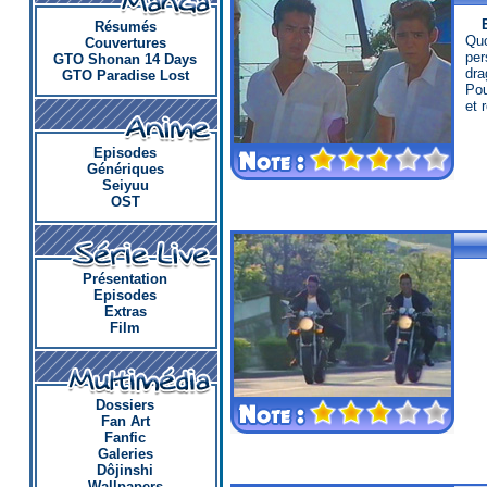
Eikichi et Ryuji, des loubards en quête de repenti, ont décidé 
Résumés
Qu
Couvertures
per
GTO Shonan 14 Days
dra
GTO Paradise Lost
Pou
et 
Episodes
Génériques
Seiyuu
OST
Présentation
Episodes
Extras
Film
Dossiers
Fan Art
Fanfic
Galeries
Dôjinshi
Wallpapers