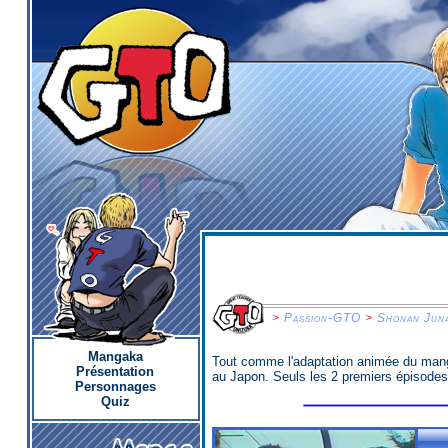
>
Passion-GTO
>
Shonan Jun
Mangaka
Tout comme l'adaptation animée du manga
Présentation
au Japon. Seuls les 2 premiers épisodes 
Personnages
Quiz