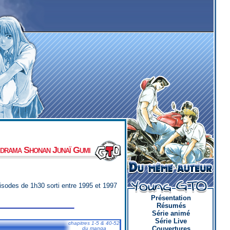
 drama Shonan Junaï Gumi
sodes de 1h30 sorti entre 1995 et 1997
Présentation
Résumés
Série animé
Série Live
chapitres 1-5 & 40-52
Couvertures
du manga