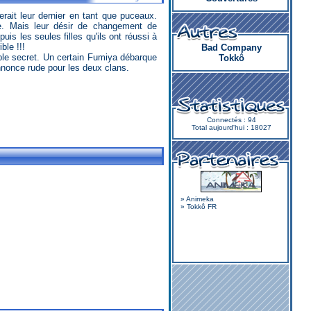
. Mais leur désir de changement de
uis les seules filles qu'ils ont réussi à
ble !!!
Bad Company
ble secret. Un certain Fumiya débarque
Tokkô
annonce rude pour les deux clans.
Connectés : 94
Total aujourd'hui : 18027
»
Animeka
»
Tokkô FR